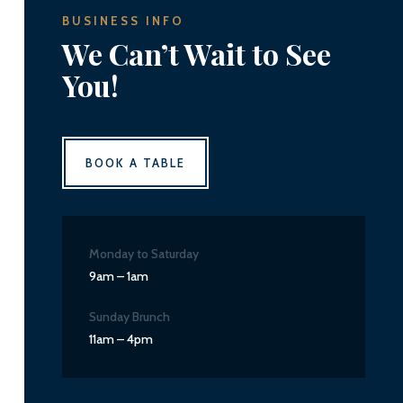
BUSINESS INFO
We Can’t Wait to See
You!
BOOK A TABLE
Monday to Saturday
9am – 1am
Sunday Brunch
11am – 4pm