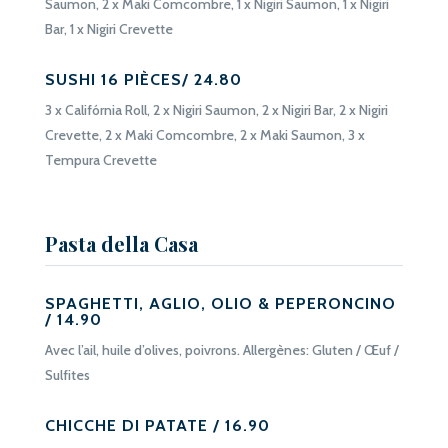
Saumon,
2 x Maki Comcombre,
1 x Nigiri Saumon,
1 x Nigiri
Bar,
1 x Nigiri Crevette
SUSHI 16 PIÈCES/ 24.80
3 x Califórnia Roll,
2 x Nigiri Saumon,
2 x Nigiri Bar,
2 x Nigiri
Crevette,
2 x Maki Comcombre,
2 x Maki Saumon,
3 x
Tempura Crevette
Pasta della Casa
SPAGHETTI, AGLIO, OLIO & PEPERONCINO
/ 14.90
Avec l’ail, huile d’olives, poivrons. Allergènes: Gluten / Œuf /
Sulfites
CHICCHE DI PATATE / 16.90